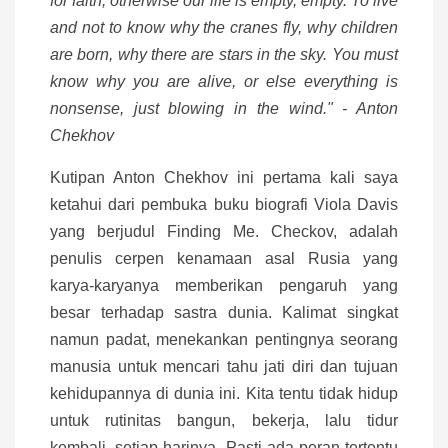
for faith, otherwise our life is empty, empty. To live
and not to know why the cranes fly, why children
are born, why there are stars in the sky. You must
know why you are alive, or else everything is
nonsense, just blowing in the wind." - Anton
Chekhov
Kutipan Anton Chekhov ini pertama kali saya
ketahui dari pembuka buku biografi Viola Davis
yang berjudul Finding Me. Checkov, adalah
penulis cerpen kenamaan asal Rusia yang
karya-karyanya memberikan pengaruh yang
besar terhadap sastra dunia. Kalimat singkat
namun padat, menekankan pentingnya seorang
manusia untuk mencari tahu jati diri dan tujuan
kehidupannya di dunia ini. Kita tentu tidak hidup
untuk rutinitas bangun, bekerja, lalu tidur
kembali, setiap harinya. Pasti ada peran tertentu