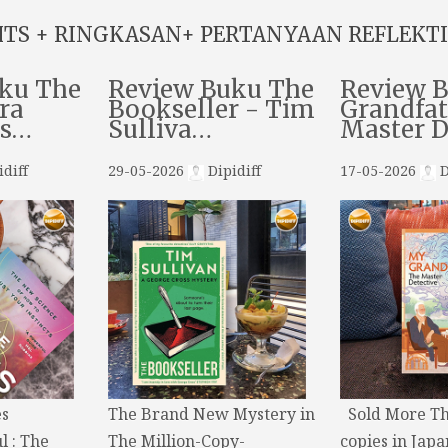
HTS + RINGKASAN+ PERTANYAAN REFLEKTI
ku The
Review Buku The
Review 
ra
Bookseller - Tim
Grandfat
ns…
Sulliva…
Master 
diff
29-05-2026
Dipidiff
17-05-2026
D
s
The Brand New Mystery in
Sold More Th
l : The
The Million-Copy-
copies in Japa