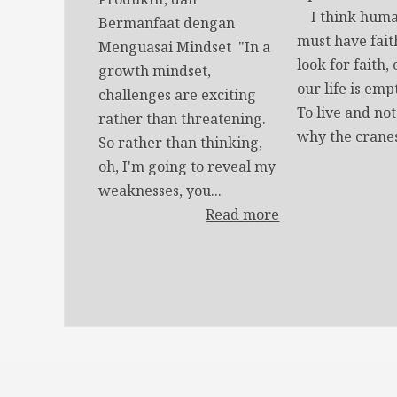
I think huma
Bermanfaat dengan
must have fait
Menguasai Mindset "In a
look for faith,
growth mindset,
our life is emp
challenges are exciting
To live and no
rather than threatening.
why the cranes
So rather than thinking,
oh, I'm going to reveal my
weaknesses, you...
Read more