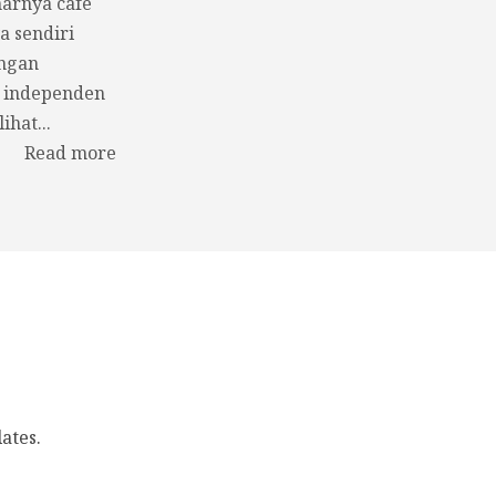
arnya cafe
a sendiri
ngan
 independen
ihat...
Read more
ates
.