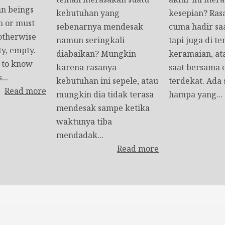
n beings
kebutuhan yang
kesepian? Rasa
h or must
sebenarnya mendesak
cuma hadir saa
 otherwise
namun seringkali
tapi juga di t
ty, empty.
diabaikan? Mungkin
keramaian, at
t to know
karena rasanya
saat bersama 
...
kebutuhan ini sepele, atau
terdekat. Ada
Read more
mungkin dia tidak terasa
hampa yang...
mendesak sampe ketika
waktunya tiba
mendadak...
Read more