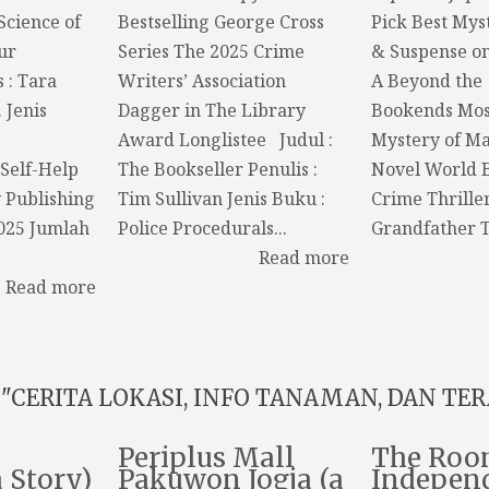
Science of
Bestselling George Cross
Pick Best Myst
ur
Series The 2025 Crime
& Suspense o
s : Tara
Writers’ Association
A Beyond the
 Jenis
Dagger in The Library
Bookends Mos
Award Longlistee Judul :
Mystery of M
Self-Help
The Bookseller Penulis :
Novel World 
y Publishing
Tim Sullivan Jenis Buku :
Crime Thrille
2025 Jumlah
Police Procedurals...
Grandfather T
Read more
Read more
"CERITA LOKASI, INFO TANAMAN, DAN TERA
Periplus Mall
The Roo
a Story)
Pakuwon Jogja (a
Indepen