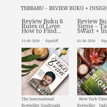
TERBARU - REVIEW BUKU + INSIG
Review Buku 8
Review Bu
Rules of Love:
Signs - Ta
How to Find…
Swart + I
15-06-2026
Dipidiff
01-06-2026
Dipi
The International
New York Time
Bestseller Goodreads
Bestseller Judu