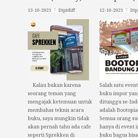
13-10-2025
Dipidiff
12-10-2025
Dipi
Kalau bukan karena
Salah satu even
seorang teman yang
buku impor yan
mengajak ketemuan untuk
ditunggu se-Ind
membahas teknis acara
adalah Bootopia
buku, saya mungkin tidak
Semua orang s
akan pernah tahu ada cafe
hanya di event i
seperti Sprekken di
buku bagus bisa