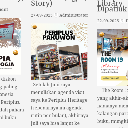
Story)
Library
Dipatiu
diff
27-09-2025
Administrator
22-09-2025
D
t diskon
Setelah Juni saya
g paling
The Room 19,
menuliskan agenda visit
onesia
yang akhir-ak
saya ke Periplus Heritage
 Periplus.
namanya menc
(sebenarnya ini agenda
udah paham
kalangan par
rutin per bulan), akhirnya
ni buku-
buku, mungki
Juli saya bisa lanjut ke