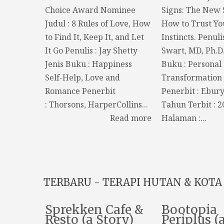
Choice Award Nominee
Signs: The New 
Judul : 8 Rules of Love, How
How to Trust Yo
to Find It, Keep It, and Let
Instincts. Penuli
It Go Penulis : Jay Shetty
Swart, MD, Ph.D.
Jenis Buku : Happiness
Buku : Personal
Self-Help, Love and
Transformation 
Romance Penerbit
Penerbit : Ebur
: Thorsons, HarperCollins...
Tahun Terbit : 
Read more
Halaman :...
TERBARU - TERAPI HUTAN & KOTA 
Sprekken Cafe &
Bootopia
Resto (a Story)
Periplus (