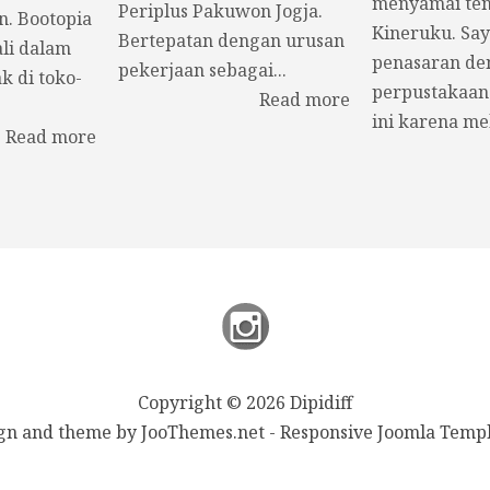
menyamai ten
Periplus Pakuwon Jogja.
n. Bootopia
Kineruku. Say
Bertepatan dengan urusan
li dalam
penasaran de
pekerjaan sebagai...
k di toko-
perpustakaan
Read more
ini karena mel
Read more
Copyright © 2026 Dipidiff
gn and theme by JooThemes.net -
Responsive Joomla Templ