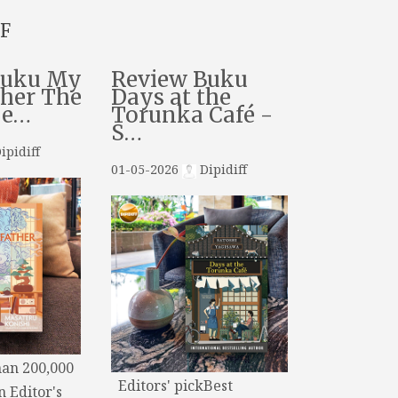
F
Buku My
Review Buku
her The
Days at the
De…
Torunka Café -
S…
ipidiff
01-05-2026
Dipidiff
an 200,000
Editors' pickBest
n Editor's