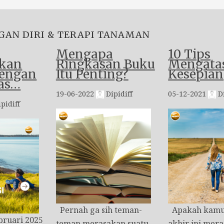
GAN DIRI & TERAPI TANAMAN
Mengapa
10 Tips
kan
Ringkasan Buku
Mengata
dengan
Itu Penting?
Kesepian
as…
19-06-2022
Dipidiff
05-12-2021
Di
pidiff
Pernah ga sih teman-
Apakah kamu 
bruari 2025
teman merasakan suatu
akhir ini mera