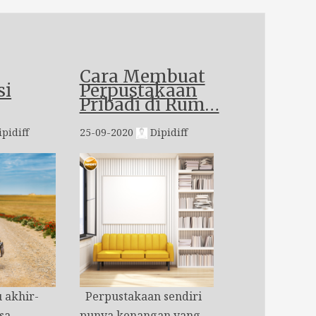
Cara Membuat
si
Perpustakaan
Pribadi di Rum…
pidiff
25-09-2020
Dipidiff
akhir-
Perpustakaan sendiri
sa
punya kenangan yang