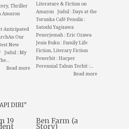
Literature & Fiction on
ery, Thriller
Amazon Judul : Days at the
n Amazon
Torunka Café Penulis :
Satoshi Yagisawa
t Anticipated
Penerjemah : Eric Ozawa
archAn Our
Jenis Buku : Family Life
Best New
Fiction, Literary Fiction
r Judul : My
Penerbit : Harper
he...
Perennial Tahun Terbit :...
Read more
Read more
PI DIRI"
m 19
Ben Farm (a
dent
Story)