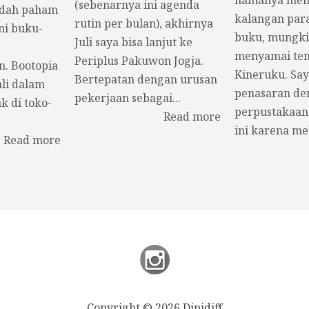
(sebenarnya ini agenda
udah paham
kalangan par
rutin per bulan), akhirnya
ni buku-
buku, mungki
Juli saya bisa lanjut ke
menyamai ten
Periplus Pakuwon Jogja.
n. Bootopia
Kineruku. Say
Bertepatan dengan urusan
li dalam
penasaran de
pekerjaan sebagai...
k di toko-
perpustakaan
Read more
ini karena mel
Read more
Copyright © 2026 Dipidiff