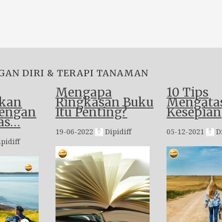
GAN DIRI & TERAPI TANAMAN
Mengapa
10 Tips
kan
Ringkasan Buku
Mengata
dengan
Itu Penting?
Kesepian
as…
19-06-2022
Dipidiff
05-12-2021
Di
pidiff