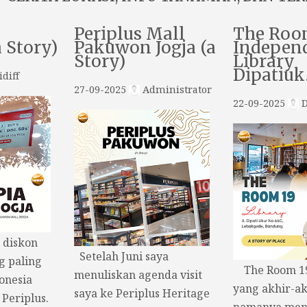
Periplus Mall
The Roo
a Story)
Pakuwon Jogja (a
Indepen
Story)
Library
Dipatiu
diff
27-09-2025
Administrator
22-09-2025
D
t diskon
Setelah Juni saya
g paling
The Room 19,
menuliskan agenda visit
onesia
yang akhir-ak
saya ke Periplus Heritage
 Periplus.
namanya menc