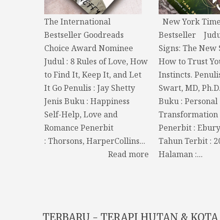
The International
New York Time
Bestseller Goodreads
Bestseller Judu
Choice Award Nominee
Signs: The New 
Judul : 8 Rules of Love, How
How to Trust Yo
to Find It, Keep It, and Let
Instincts. Penuli
It Go Penulis : Jay Shetty
Swart, MD, Ph.D.
Jenis Buku : Happiness
Buku : Personal
Self-Help, Love and
Transformation 
Romance Penerbit
Penerbit : Ebur
: Thorsons, HarperCollins...
Tahun Terbit : 
Read more
Halaman :...
TERBARU - TERAPI HUTAN & KOTA 