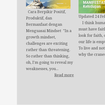
Cara Berpikir Positif,
Updated 24 Fe
Produktif, dan
I think huma
Bermanfaat dengan
must have fait
Menguasai Mindset "In a
look for faith,
growth mindset,
our life is emp
challenges are exciting
To live and no
rather than threatening.
why the cranes
So rather than thinking,
oh, I'm going to reveal my
weaknesses, you...
Read more