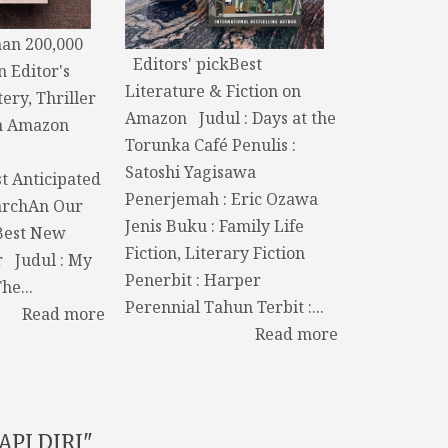
an 200,000
Editors' pickBest
n Editor's
Literature & Fiction on
ery, Thriller
Amazon Judul : Days at the
n Amazon
Torunka Café Penulis :
Satoshi Yagisawa
t Anticipated
Penerjemah : Eric Ozawa
archAn Our
Jenis Buku : Family Life
Best New
Fiction, Literary Fiction
r Judul : My
Penerbit : Harper
he...
Perennial Tahun Terbit :...
Read more
Read more
PI DIRI"