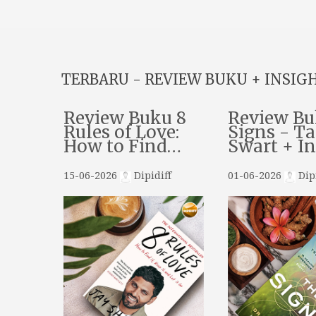
TERBARU - REVIEW BUKU + INSIG
Review Buku 8
Review Bu
Rules of Love:
Signs - Ta
How to Find…
Swart + I
15-06-2026
Dipidiff
01-06-2026
Dipi