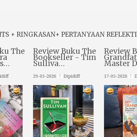
HTS + RINGKASAN+ PERTANYAAN REFLEKTI
ku The
Review Buku The
Review 
ra
Bookseller - Tim
Grandfat
ns…
Sulliva…
Master 
diff
29-05-2026
Dipidiff
17-05-2026
D