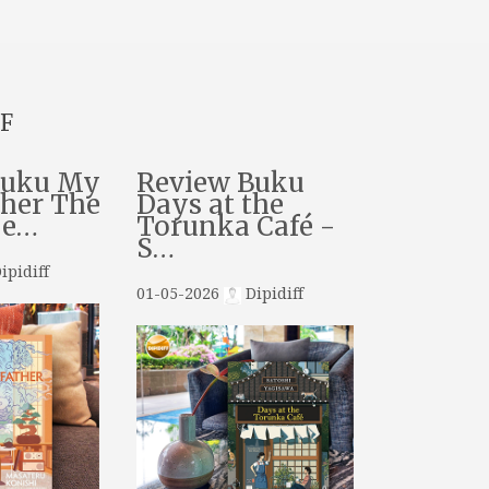
F
Buku My
Review Buku
her The
Days at the
De…
Torunka Café -
S…
ipidiff
01-05-2026
Dipidiff