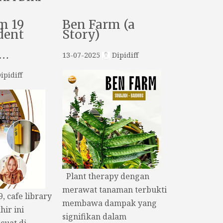
m 19
Ben Farm (a
dent
Story)
k…
13-07-2025
Dipidiff
ipidiff
Plant therapy dengan
merawat tanaman terbukti
 cafe library
membawa dampak yang
hir ini
signifikan dalam
uat di