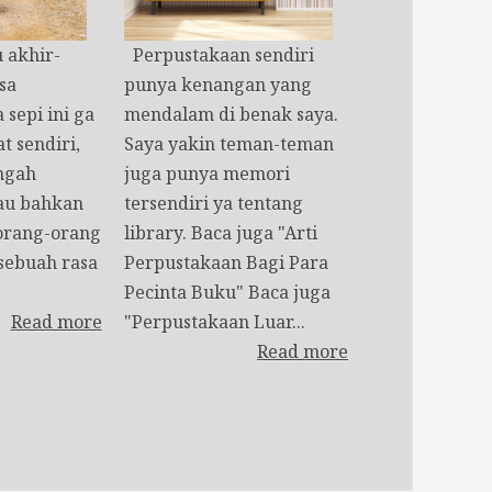
akhir-
Perpustakaan sendiri
sa
punya kenangan yang
 sepi ini ga
mendalam di benak saya.
t sendiri,
Saya yakin teman-teman
engah
juga punya memori
au bahkan
tersendiri ya tentang
orang-orang
library. Baca juga "Arti
 sebuah rasa
Perpustakaan Bagi Para
Pecinta Buku" Baca juga
Read more
"Perpustakaan Luar...
Read more