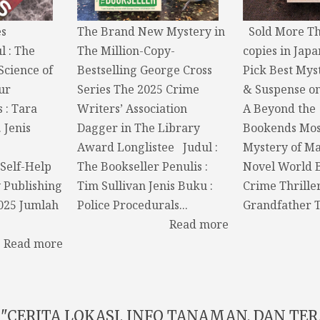
s
The Brand New Mystery in
Sold More Th
l : The
The Million-Copy-
copies in Japa
Science of
Bestselling George Cross
Pick Best Myst
ur
Series The 2025 Crime
& Suspense o
s : Tara
Writers’ Association
A Beyond the
 Jenis
Dagger in The Library
Bookends Mos
Award Longlistee Judul :
Mystery of M
Self-Help
The Bookseller Penulis :
Novel World 
y Publishing
Tim Sullivan Jenis Buku :
Crime Thrille
2025 Jumlah
Police Procedurals...
Grandfather T
Read more
Read more
"CERITA LOKASI, INFO TANAMAN, DAN TERA