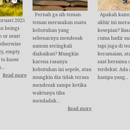
Pernah ga sih teman-
Apakah kamu 
bruari 2025
teman merasakan suatu
akhir ini mera
n beings
kebutuhan yang
kesepian? Rasa
h or must
sebenarnya mendesak
cuma hadir saa
 otherwise
namun seringkali
tapi juga di t
ty, empty.
diabaikan? Mungkin
keramaian, at
t to know
karena rasanya
saat bersama 
...
kebutuhan ini sepele, atau
terdekat. Ada
Read more
mungkin dia tidak terasa
hampa yang...
mendesak sampe ketika
waktunya tiba
mendadak...
Read more