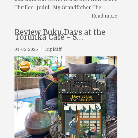
Thriller Judul : My Grandfather The...
Read more
Review Buku Days at the
Torunka Café - S…
01-05-2026
Dipidiff