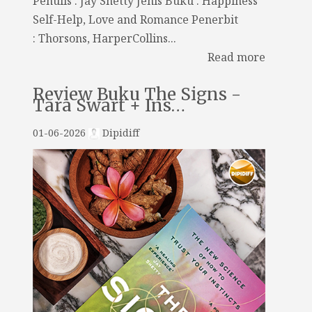
Penulis : Jay Shetty Jenis Buku : Happiness
Self-Help, Love and Romance Penerbit
: Thorsons, HarperCollins...
Read more
Review Buku The Signs -
Tara Swart + Ins…
01-06-2026
Dipidiff