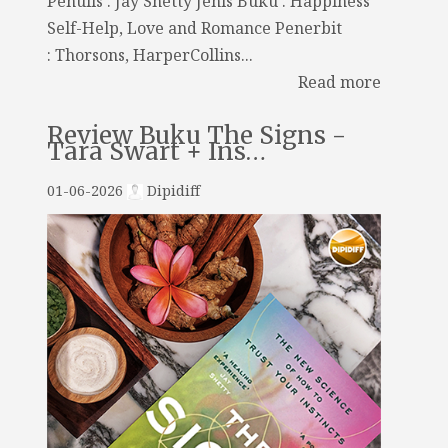
Penulis : Jay Shetty Jenis Buku : Happiness
Self-Help, Love and Romance Penerbit
: Thorsons, HarperCollins...
Read more
Review Buku The Signs -
Tara Swart + Ins…
01-06-2026
Dipidiff