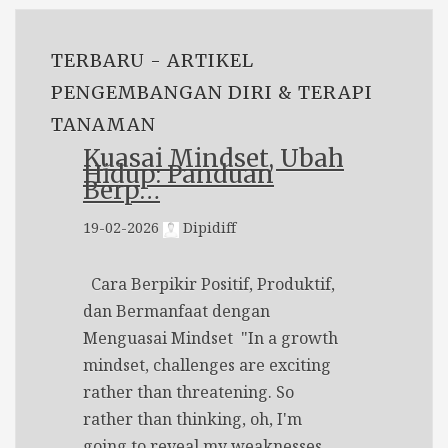
TERBARU - ARTIKEL
PENGEMBANGAN DIRI & TERAPI
TANAMAN
Kuasai Mindset, Ubah
Hidup: Panduan
Berp…
19-02-2026
Dipidiff
Cara Berpikir Positif, Produktif,
dan Bermanfaat dengan
Menguasai Mindset "In a growth
mindset, challenges are exciting
rather than threatening. So
rather than thinking, oh, I'm
going to reveal my weaknesses,