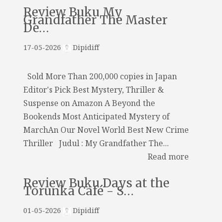
Review Buku My
Grandfather The Master
De…
17-05-2026
Dipidiff
Sold More Than 200,000 copies in Japan
Editor's Pick Best Mystery, Thriller &
Suspense on Amazon A Beyond the
Bookends Most Anticipated Mystery of
MarchAn Our Novel World Best New Crime
Thriller Judul : My Grandfather The...
Read more
Review Buku Days at the
Torunka Café - S…
01-05-2026
Dipidiff