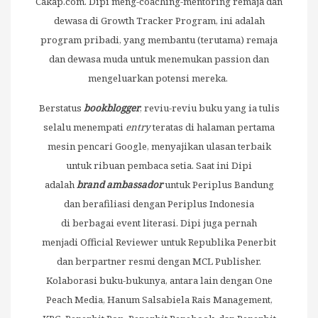
Cakap.com. Dipi meng-coaching-mentoring remaja dan
dewasa di Growth Tracker Program, ini adalah
program pribadi, yang membantu (terutama) remaja
dan dewasa muda untuk menemukan passion dan
mengeluarkan potensi mereka.
Berstatus
bookblogger
, reviu-reviu buku yang ia tulis
selalu menempati
entry
teratas di halaman pertama
mesin pencari Google, menyajikan ulasan terbaik
untuk ribuan pembaca setia. Saat ini Dipi
adalah
brand ambassador
untuk Periplus Bandung
dan berafiliasi dengan Periplus Indonesia
di berbagai event literasi. Dipi juga pernah
menjadi Official Reviewer untuk Republika Penerbit
dan berpartner resmi dengan MCL Publisher.
Kolaborasi buku-bukunya, antara lain dengan One
Peach Media, Hanum Salsabiela Rais Management,