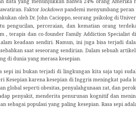
ebuah data yang menunjukkan bahwa 24% orang Amerika 
awatiran. Faktor
lockdown
pandemi menyumbang peran pali
akukan oleh Dr. John Cacioppo, seorang psikolog di Univer
 itu pengucilan, perceraian, dan kematian orang terd
m , terapis dan co-founder Family Addiction Specialist 
dalam keadaan sendiri. Namun, ini juga bisa terjadi da
ebabkan saat seseorang sendirian. Dalam sebuah artikel 
g di dunia yang merasa kesepian.
sepi ini bukan terjadi di lingkungan kita saja tapi suda
eri Kesepian karena kesepian di Inggris meningkat pada l
n global seperti obesitas, penyalahgunaan zat, dan perok
adap penyakit, menderita penurunan kognitif dan meni
an sebagai populasi yang paling kesepian. Rasa sepi ada