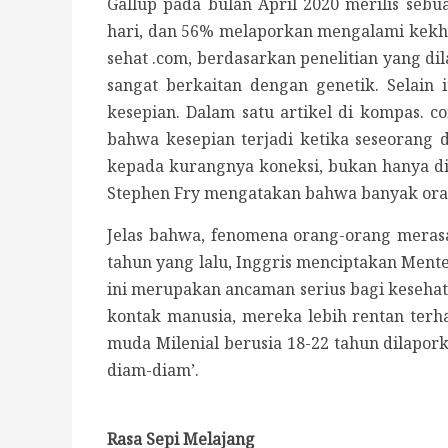
Gallup pada bulan April 2020 merilis s
hari, dan 56% melaporkan mengalami kekh
sehat .com, berdasarkan penelitian yang dil
sangat berkaitan dengan genetik. Selain
kesepian. Dalam satu artikel di kompas. co
bahwa kesepian terjadi ketika seseorang 
kepada kurangnya koneksi, bukan hanya dis
Stephen Fry mengatakan bahwa banyak oran
Jelas bahwa, fenomena orang-orang merasa 
tahun yang lalu, Inggris menciptakan Ment
ini merupakan ancaman serius bagi kesehata
kontak manusia, mereka lebih rentan terh
muda Milenial berusia 18-22 tahun dilapork
diam-diam’.
Rasa Sepi Melajang