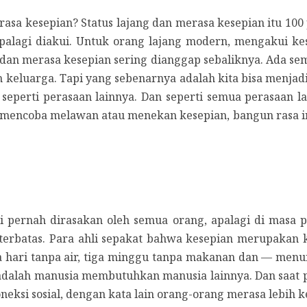
a kesepian? Status lajang dan merasa kesepian itu 100 
lagi diakui. Untuk orang lajang modern, mengakui kes
p, dan merasa kesepian sering dianggap sebaliknya. Ada s
n keluarga. Tapi yang sebenarnya adalah kita bisa menjad
seperti perasaan lainnya. Dan seperti semua perasaan la
ih mencoba melawan atau menekan kesepian, bangun rasa in
i pernah dirasakan oleh semua orang, apalagi di masa 
 terbatas. Para ahli sepakat bahwa kesepian merupakan 
ga hari tanpa air, tiga minggu tanpa makanan dan — menu
s adalah manusia membutuhkan manusia lainnya. Dan saat p
oneksi sosial, dengan kata lain orang-orang merasa lebih k