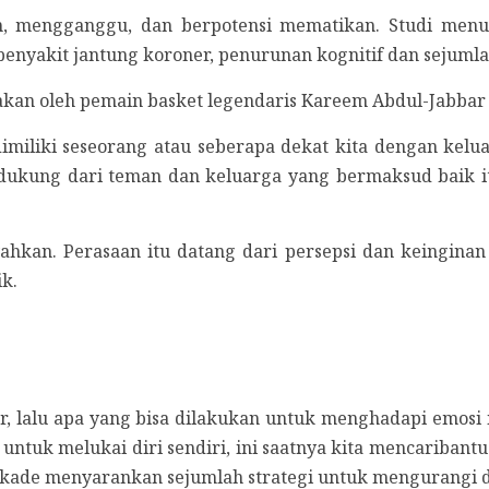
an, mengganggu, dan berpotensi mematikan. Studi menun
penyakit jantung koroner, penurunan kognitif dan sejuml
akan oleh pemain basket legendaris Kareem Abdul-Jabbar 
miliki seseorang atau seberapa dekat kita dengan keluarg
dukung dari teman dan keluarga yang bermaksud baik i
hkan. Perasaan itu datang dari persepsi dan keinginan ki
ik.
ikir, lalu apa yang bisa dilakukan untuk menghadapi emo
ir untuk melukai diri sendiri, ini saatnya kita mencariban
 dekade menyarankan sejumlah strategi untuk mengurangi