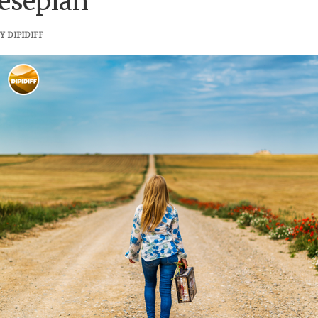
esepian
 DIPIDIFF