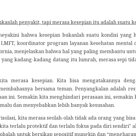
anlah penyakit, tapi merasa kesepian itu adalah suatu k
meyakini bahwa kesepian bukanlah suatu kondisi yang 
 LMFT, koordinator program layanan kesehatan mental 
lifornia, menjelaskan bahwa hal yang paling membantu unt
i yang kadang-kadang datang itu lumrah, merasa sepi tida
ita merasa kesepian. Kita bisa mengatakannya deng
 membahasnya bersama teman. Penyangkalan adalah respo
n ini. Semakin kita menghindari perasaan ini, semakin b
 malu dan menyebabkan lebih banyak kesusahan.
erisolasi, kita merasa seolah-olah tidak ada orang yang bi
ita terlalu protektif dan terlalu fokus pada diri sendiri
obalah untuk bersikap sepositif mungkin dan “mengharapk