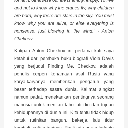
for faith, otherwise our life is empty, empty. To live
and not to know why the cranes fly, why children
are born, why there are stars in the sky. You must
know why you are alive, or else everything is
nonsense, just blowing in the wind." - Anton
Chekhov
Kutipan Anton Chekhov ini pertama kali saya
ketahui dari pembuka buku biografi Viola Davis
yang berjudul Finding Me. Checkov, adalah
penulis cerpen kenamaan asal Rusia yang
karya-karyanya memberikan pengaruh yang
besar terhadap sastra dunia. Kalimat singkat
namun padat, menekankan pentingnya seorang
manusia untuk mencari tahu jati diri dan tujuan
kehidupannya di dunia ini. Kita tentu tidak hidup
untuk rutinitas bangun, bekerja, lalu tidur
kembali, setiap harinya. Pasti ada peran tertentu