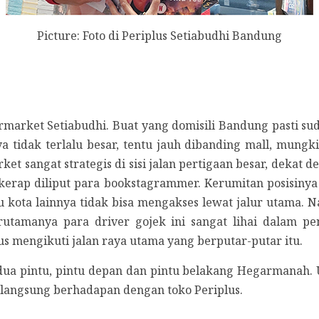
Picture: Foto di Periplus Setiabudhi Bandung
rmarket Setiabudhi. Buat yang domisili Bandung pasti su
 tidak terlalu besar, tentu jauh dibanding mall, mungk
ket sangat strategis di sisi jalan pertigaan besar, dek
kerap diliput para bookstagrammer. Kerumitan posisinya 
kota lainnya tidak bisa mengakses lewat jalur utama. N
tamanya para driver gojek ini sangat lihai dalam penc
s mengikuti jalan raya utama yang berputar-putar itu.
a pintu, pintu depan dan pintu belakang Hegarmanah. Unt
langsung berhadapan dengan toko Periplus.