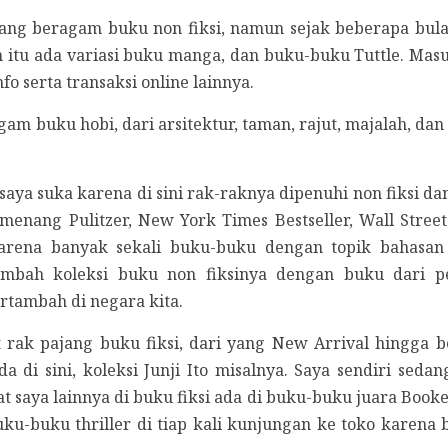
jang beragam buku non fiksi, namun sejak beberapa bulan
n itu ada variasi buku manga, dan buku-buku Tuttle. Masu
 serta transaksi online lainnya.
m buku hobi, dari arsitektur, taman, rajut, majalah, dan
aya suka karena di sini rak-raknya dipenuhi non fiksi dan
nang Pulitzer, New York Times Bestseller, Wall Street
karena banyak sekali buku-buku dengan topik bahasan
nambah koleksi buku non fiksinya dengan buku dari p
rtambah di negara kita.
rak pajang buku fiksi, dari yang New Arrival hingga best
di sini, koleksi Junji Ito misalnya. Saya sendiri sedan
 saya lainnya di buku fiksi ada di buku-buku juara Book
uku-buku thriller di tiap kali kunjungan ke toko kare